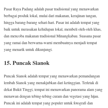
Pasar Raya Padang adalah pasar tradisional yang menawarkan
berbagai produk lokal, mulai dari makanan, kerajinan tangan,
hingga barang-barang sehari-hari. Pasar ini adalah tempat yang
baik untuk merasakan kehidupan lokal, membeli oleh-oleh khas,
dan mencoba makanan tradisional Minangkabau. Suasana pasar
yang ramai dan berwarna-warni membuatnya menjadi tempat
yang menarik untuk dikunjungi.
15. Puncak Sianok
Puncak Sianok adalah tempat yang menawarkan pemandangan
lembah Sianok yang menakjubkan dari ketinggian. Terletak di
dekat Bukit Tinggi, tempat ini menawarkan panorama alam yang
menawan dengan tebing-tebing curam dan vegetasi yang hijau.
Puncak ini adalah tempat yang populer untuk fotografi dan