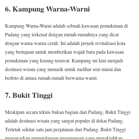
6. Kampung Warna-Warni
Kampung Warna-Warni adalah sebuah kawasan pemukiman di
Padang yang terkenal dengan rumah-rumahnya yang dicat
dengan warna-warna cerah. Ini adalah proyek revitalisasi kota
yang bertujuan untuk memberikan wajah baru pada kawasan
pemukiman yang kurang terawat. Kampung ini kini menjadi
destinasi wisata yang menarik untuk melihat seni mural dan
berfoto di antara rumah-rumah berwarna-warni.
7. Bukit Tinggi
Meskipun secara teknis bukan bagian dari Padang, Bukit Tinggi
adalah destinasi wisata yang sangat populer di dekat Padang.
Terletak sekitar satu jam perjalanan dari Padang, Bukit Tinggi
menawarkan pemandangan pegunungan yang menakjubkan,