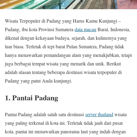
Wisata Terpopuler di Padang yang Harus Kamu Kunjungi –
Padang, ibu kota Provinsi Sumatera
data macau
Barat, Indonesia,
dikenal dengan kekayaan budaya, sejarah, dan kulinernya yang
luar biasa. Terletak di tepi barat Pulau Sumatera, Padang tidak
hanya menawarkan pemandangan alam yang menakjubkan, tetapi
juga berbagai tempat wisata yang menarik dan unik. Berikut
adalah ulasan tentang beberapa destinasi wisata terpopuler di
Padang yang patut Anda kunjungi.
1. Pantai Padang
Pantai Padang adalah salah satu destinasi
server thailand
wisata
yang paling terkenal di kota ini. Terletak tidak jauh dari pusat
kota, pantai ini menawarkan panorama laut yang indah dengan