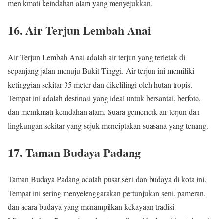
menikmati keindahan alam yang menyejukkan.
16. Air Terjun Lembah Anai
Air Terjun Lembah Anai adalah air terjun yang terletak di
sepanjang jalan menuju Bukit Tinggi. Air terjun ini memiliki
ketinggian sekitar 35 meter dan dikelilingi oleh hutan tropis.
Tempat ini adalah destinasi yang ideal untuk bersantai, berfoto,
dan menikmati keindahan alam. Suara gemericik air terjun dan
lingkungan sekitar yang sejuk menciptakan suasana yang tenang.
17. Taman Budaya Padang
Taman Budaya Padang adalah pusat seni dan budaya di kota ini.
Tempat ini sering menyelenggarakan pertunjukan seni, pameran,
dan acara budaya yang menampilkan kekayaan tradisi