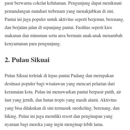
pasir berwarna cokelat kehitaman. Pengunjung dapat menikmati
pemandangan matahari terbenam yang menakjubkan di sini.
Pantai ini juga populer untuk aktivitas seperti berjemur, berenang,
dan berjalan-jalan di sepanjang pantai. Fasilitas seperti kios
makanan dan minuman serta area bermain anak-anak menambah
kenyamanan para pengunjung.
2. Pulau Sikuai
Pulau Sikuai terletak di lepas pantai Padang dan merupakan
destinasi populer bagi wisatawan yang mencari pelarian dari
keramaian kota. Pulau ini menawarkan pantai berpasir putih, air
laut yang jernih, dan hutan tropis yang masih alami. Aktivitas
yang bisa dilakukan di sini termasuk snorkeling, berenang, dan
hiking. Pulau ini juga memiliki resort dan penginapan yang
nyaman bagi mereka yang ingin menginap lebih lama.