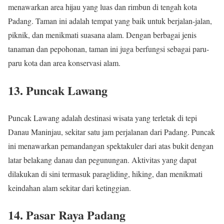
menawarkan area hijau yang luas dan rimbun di tengah kota
Padang. Taman ini adalah tempat yang baik untuk berjalan-jalan,
piknik, dan menikmati suasana alam. Dengan berbagai jenis
tanaman dan pepohonan, taman ini juga berfungsi sebagai paru-
paru kota dan area konservasi alam.
13. Puncak Lawang
Puncak Lawang adalah destinasi wisata yang terletak di tepi
Danau Maninjau, sekitar satu jam perjalanan dari Padang. Puncak
ini menawarkan pemandangan spektakuler dari atas bukit dengan
latar belakang danau dan pegunungan. Aktivitas yang dapat
dilakukan di sini termasuk paragliding, hiking, dan menikmati
keindahan alam sekitar dari ketinggian.
14. Pasar Raya Padang