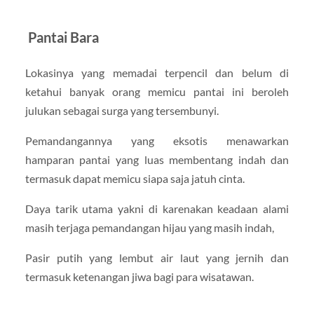
Pantai Bara
Lokasinya yang memadai terpencil dan belum di
ketahui banyak orang memicu pantai ini beroleh
julukan sebagai surga yang tersembunyi.
Pemandangannya yang eksotis menawarkan
hamparan pantai yang luas membentang indah dan
termasuk dapat memicu siapa saja jatuh cinta.
Daya tarik utama yakni di karenakan keadaan alami
masih terjaga pemandangan hijau yang masih indah,
Pasir putih yang lembut air laut yang jernih dan
termasuk ketenangan jiwa bagi para wisatawan.