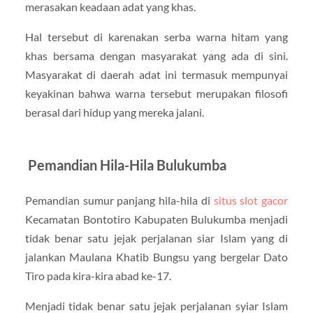
merasakan keadaan adat yang khas.
Hal tersebut di karenakan serba warna hitam yang
khas bersama dengan masyarakat yang ada di sini.
Masyarakat di daerah adat ini termasuk mempunyai
keyakinan bahwa warna tersebut merupakan filosofi
berasal dari hidup yang mereka jalani.
Pemandian Hila-Hila Bulukumba
Pemandian sumur panjang hila-hila di
situs slot gacor
Kecamatan Bontotiro Kabupaten Bulukumba menjadi
tidak benar satu jejak perjalanan siar Islam yang di
jalankan Maulana Khatib Bungsu yang bergelar Dato
Tiro pada kira-kira abad ke-17.
Menjadi tidak benar satu jejak perjalanan syiar Islam