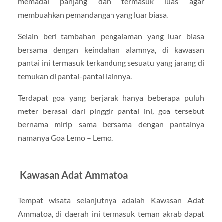
memadai panjang dan termasuk luas agar
membuahkan pemandangan yang luar biasa.
Selain beri tambahan pengalaman yang luar biasa
bersama dengan keindahan alamnya, di kawasan
pantai ini termasuk terkandung sesuatu yang jarang di
temukan di pantai-pantai lainnya.
Terdapat goa yang berjarak hanya beberapa puluh
meter berasal dari pinggir pantai ini, goa tersebut
bernama mirip sama bersama dengan pantainya
namanya Goa Lemo – Lemo.
Kawasan Adat Ammatoa
Tempat wisata selanjutnya adalah Kawasan Adat
Ammatoa, di daerah ini termasuk teman akrab dapat