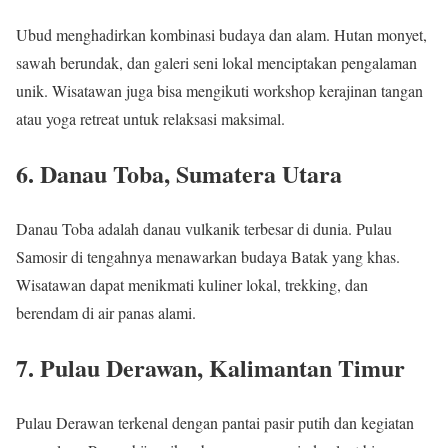
Ubud menghadirkan kombinasi budaya dan alam. Hutan monyet,
sawah berundak, dan galeri seni lokal menciptakan pengalaman
unik. Wisatawan juga bisa mengikuti workshop kerajinan tangan
atau yoga retreat untuk relaksasi maksimal.
6. Danau Toba, Sumatera Utara
Danau Toba adalah danau vulkanik terbesar di dunia. Pulau
Samosir di tengahnya menawarkan budaya Batak yang khas.
Wisatawan dapat menikmati kuliner lokal, trekking, dan
berendam di air panas alami.
7. Pulau Derawan, Kalimantan Timur
Pulau Derawan terkenal dengan pantai pasir putih dan kegiatan