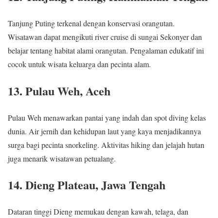
Tanjung Puting terkenal dengan konservasi orangutan.
Wisatawan dapat mengikuti river cruise di sungai Sekonyer dan
belajar tentang habitat alami orangutan. Pengalaman edukatif ini
cocok untuk wisata keluarga dan pecinta alam.
13. Pulau Weh, Aceh
Pulau Weh menawarkan pantai yang indah dan spot diving kelas
dunia. Air jernih dan kehidupan laut yang kaya menjadikannya
surga bagi pecinta snorkeling. Aktivitas hiking dan jelajah hutan
juga menarik wisatawan petualang.
14. Dieng Plateau, Jawa Tengah
Dataran tinggi Dieng memukau dengan kawah, telaga, dan