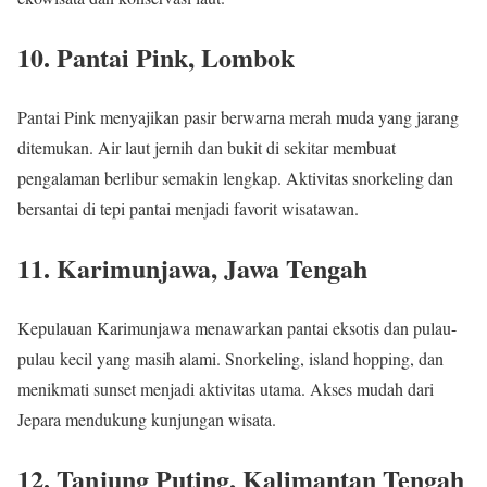
10. Pantai Pink, Lombok
Pantai Pink menyajikan pasir berwarna merah muda yang jarang
ditemukan. Air laut jernih dan bukit di sekitar membuat
pengalaman berlibur semakin lengkap. Aktivitas snorkeling dan
bersantai di tepi pantai menjadi favorit wisatawan.
11. Karimunjawa, Jawa Tengah
Kepulauan Karimunjawa menawarkan pantai eksotis dan pulau-
pulau kecil yang masih alami. Snorkeling, island hopping, dan
menikmati sunset menjadi aktivitas utama. Akses mudah dari
Jepara mendukung kunjungan wisata.
12. Tanjung Puting, Kalimantan Tengah