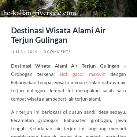
Destinasi Wisata Alami Air
Terjun Gulingan
JULI 31, 2024
/
0 COMMENTS
Destinasi Wisata Alami Air Terjun Gulingan –
Grobogan terkenal
slot gacor maxwin
dengan
kebanyakan tempat wisata menarik salah satunya air
terjun gulingan. Tempat ini merupakan salah satu
tempat wisata alam seperti air terjun alami.
Air terjun ini berlokasi di dusun sandi, desa sedayu,
kecamatan grobogan, kabupaten grobogan, jawa
tengah. Keindahan air terjun ini langsung menjadi
pembicaraan banyak orang dan menarik perhatian