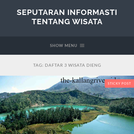
SEPUTARAN INFORMASTI
TENTANG WISATA
SHOW MENU
TAG:
DAFTAR 3 WISATA DIENG
STICKY POST