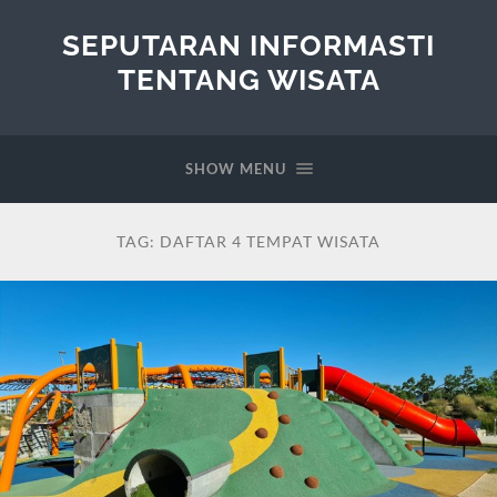
SEPUTARAN INFORMASTI
TENTANG WISATA
SHOW MENU
TAG:
DAFTAR 4 TEMPAT WISATA