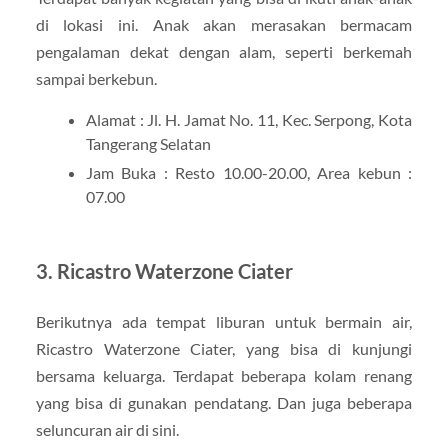
di lokasi ini. Anak akan merasakan bermacam
pengalaman dekat dengan alam, seperti berkemah
sampai berkebun.
Alamat : Jl. H. Jamat No. 11, Kec. Serpong, Kota
Tangerang Selatan
Jam Buka : Resto 10.00-20.00, Area kebun :
07.00
3. Ricastro Waterzone Ciater
Berikutnya ada tempat liburan untuk bermain air,
Ricastro Waterzone Ciater, yang bisa di kunjungi
bersama keluarga. Terdapat beberapa kolam renang
yang bisa di gunakan pendatang. Dan juga beberapa
seluncuran air di sini.