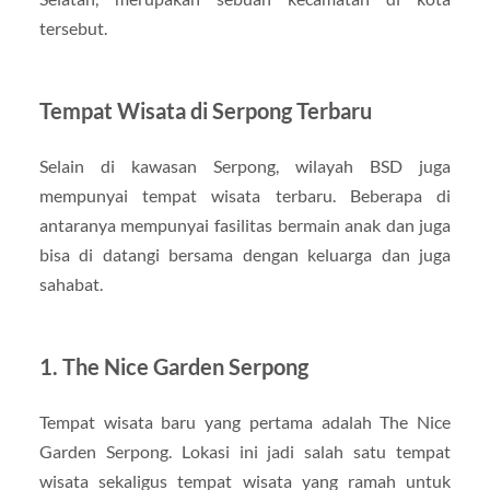
tersebut.
Tempat Wisata di Serpong Terbaru
Selain di kawasan Serpong, wilayah BSD juga
mempunyai tempat wisata terbaru. Beberapa di
antaranya mempunyai fasilitas bermain anak dan juga
bisa di datangi bersama dengan keluarga dan juga
sahabat.
1. The Nice Garden Serpong
Tempat wisata baru yang pertama adalah The Nice
Garden Serpong. Lokasi ini jadi salah satu tempat
wisata sekaligus tempat wisata yang ramah untuk