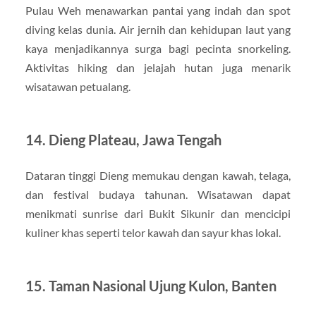
Pulau Weh menawarkan pantai yang indah dan spot
diving kelas dunia. Air jernih dan kehidupan laut yang
kaya menjadikannya surga bagi pecinta snorkeling.
Aktivitas hiking dan jelajah hutan juga menarik
wisatawan petualang.
14. Dieng Plateau, Jawa Tengah
Dataran tinggi Dieng memukau dengan kawah, telaga,
dan festival budaya tahunan. Wisatawan dapat
menikmati sunrise dari Bukit Sikunir dan mencicipi
kuliner khas seperti telor kawah dan sayur khas lokal.
15. Taman Nasional Ujung Kulon, Banten