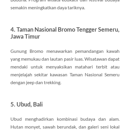
semakin meningkatkan daya tariknya.
4. Taman Nasional Bromo Tengger Semeru,
Jawa Timur
Gunung Bromo menawarkan pemandangan kawah
yang memukau dan lautan pasir luas. Wisatawan dapat
mendaki untuk menyaksikan matahari terbit atau
menjelajah sekitar kawasan Taman Nasional Semeru
dengan jeep dan trekking.
5. Ubud, Bali
Ubud menghadirkan kombinasi budaya dan alam.
Hutan monyet, sawah berundak, dan galeri seni lokal