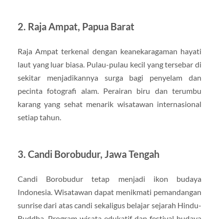
2. Raja Ampat, Papua Barat
Raja Ampat terkenal dengan keanekaragaman hayati
laut yang luar biasa. Pulau-pulau kecil yang tersebar di
sekitar menjadikannya surga bagi penyelam dan
pecinta fotografi alam. Perairan biru dan terumbu
karang yang sehat menarik wisatawan internasional
setiap tahun.
3. Candi Borobudur, Jawa Tengah
Candi Borobudur tetap menjadi ikon budaya
Indonesia. Wisatawan dapat menikmati pemandangan
sunrise dari atas candi sekaligus belajar sejarah Hindu-
Buddha. Program wisata edukatif dan festival budaya