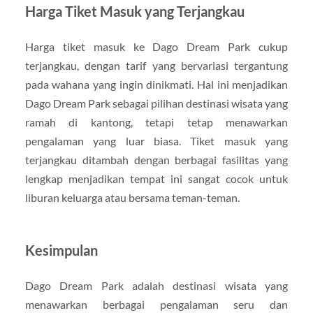
Harga Tiket Masuk yang Terjangkau
Harga tiket masuk ke Dago Dream Park cukup
terjangkau, dengan tarif yang bervariasi tergantung
pada wahana yang ingin dinikmati. Hal ini menjadikan
Dago Dream Park sebagai pilihan destinasi wisata yang
ramah di kantong, tetapi tetap menawarkan
pengalaman yang luar biasa. Tiket masuk yang
terjangkau ditambah dengan berbagai fasilitas yang
lengkap menjadikan tempat ini sangat cocok untuk
liburan keluarga atau bersama teman-teman.
Kesimpulan
Dago Dream Park adalah destinasi wisata yang
menawarkan berbagai pengalaman seru dan