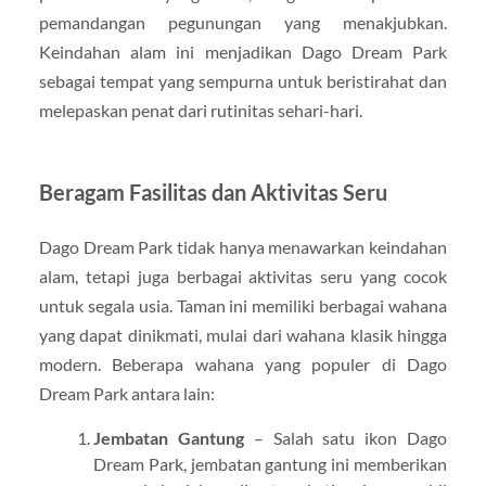
pemandangan pegunungan yang menakjubkan.
Keindahan alam ini menjadikan Dago Dream Park
sebagai tempat yang sempurna untuk beristirahat dan
melepaskan penat dari rutinitas sehari-hari.
Beragam Fasilitas dan Aktivitas Seru
Dago Dream Park tidak hanya menawarkan keindahan
alam, tetapi juga berbagai aktivitas seru yang cocok
untuk segala usia. Taman ini memiliki berbagai wahana
yang dapat dinikmati, mulai dari wahana klasik hingga
modern. Beberapa wahana yang populer di Dago
Dream Park antara lain:
Jembatan Gantung
– Salah satu ikon Dago
Dream Park, jembatan gantung ini memberikan