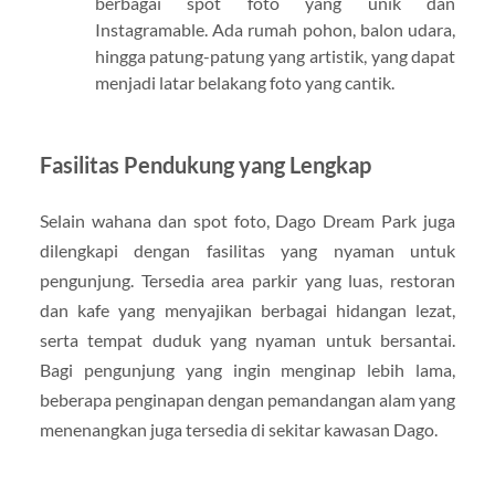
berbagai spot foto yang unik dan
Instagramable. Ada rumah pohon, balon udara,
hingga patung-patung yang artistik, yang dapat
menjadi latar belakang foto yang cantik.
Fasilitas Pendukung yang Lengkap
Selain wahana dan spot foto, Dago Dream Park juga
dilengkapi dengan fasilitas yang nyaman untuk
pengunjung. Tersedia area parkir yang luas, restoran
dan kafe yang menyajikan berbagai hidangan lezat,
serta tempat duduk yang nyaman untuk bersantai.
Bagi pengunjung yang ingin menginap lebih lama,
beberapa penginapan dengan pemandangan alam yang
menenangkan juga tersedia di sekitar kawasan Dago.