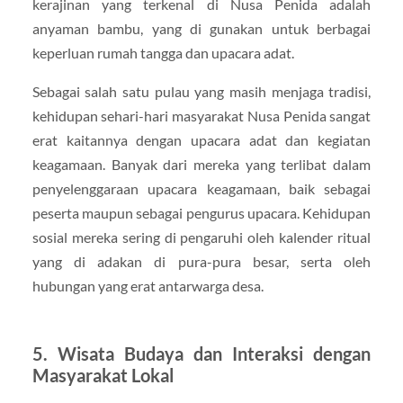
kerajinan yang terkenal di Nusa Penida adalah
anyaman bambu, yang di gunakan untuk berbagai
keperluan rumah tangga dan upacara adat.
Sebagai salah satu pulau yang masih menjaga tradisi,
kehidupan sehari-hari masyarakat Nusa Penida sangat
erat kaitannya dengan upacara adat dan kegiatan
keagamaan. Banyak dari mereka yang terlibat dalam
penyelenggaraan upacara keagamaan, baik sebagai
peserta maupun sebagai pengurus upacara. Kehidupan
sosial mereka sering di pengaruhi oleh kalender ritual
yang di adakan di pura-pura besar, serta oleh
hubungan yang erat antarwarga desa.
5. Wisata Budaya dan Interaksi dengan
Masyarakat Lokal