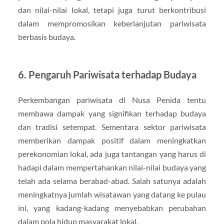
dan nilai-nilai lokal, tetapi juga turut berkontribusi
dalam mempromosikan keberlanjutan pariwisata
berbasis budaya.
6. Pengaruh Pariwisata terhadap Budaya
Perkembangan pariwisata di Nusa Penida tentu
membawa dampak yang signifikan terhadap budaya
dan tradisi setempat. Sementara sektor pariwisata
memberikan dampak positif dalam meningkatkan
perekonomian lokal, ada juga tantangan yang harus di
hadapi dalam mempertahankan nilai-nilai budaya yang
telah ada selama berabad-abad. Salah satunya adalah
meningkatnya jumlah wisatawan yang datang ke pulau
ini, yang kadang-kadang menyebabkan perubahan
dalam pola hidup masyarakat lokal.