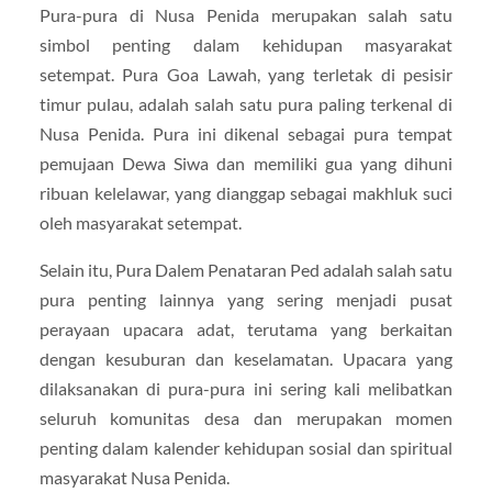
Pura-pura di Nusa Penida merupakan salah satu
simbol penting dalam kehidupan masyarakat
setempat. Pura Goa Lawah, yang terletak di pesisir
timur pulau, adalah salah satu pura paling terkenal di
Nusa Penida. Pura ini dikenal sebagai pura tempat
pemujaan Dewa Siwa dan memiliki gua yang dihuni
ribuan kelelawar, yang dianggap sebagai makhluk suci
oleh masyarakat setempat.
Selain itu, Pura Dalem Penataran Ped adalah salah satu
pura penting lainnya yang sering menjadi pusat
perayaan upacara adat, terutama yang berkaitan
dengan kesuburan dan keselamatan. Upacara yang
dilaksanakan di pura-pura ini sering kali melibatkan
seluruh komunitas desa dan merupakan momen
penting dalam kalender kehidupan sosial dan spiritual
masyarakat Nusa Penida.