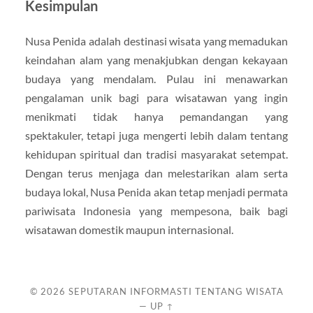
Kesimpulan
Nusa Penida adalah destinasi wisata yang memadukan
keindahan alam yang menakjubkan dengan kekayaan
budaya yang mendalam. Pulau ini menawarkan
pengalaman unik bagi para wisatawan yang ingin
menikmati tidak hanya pemandangan yang
spektakuler, tetapi juga mengerti lebih dalam tentang
kehidupan spiritual dan tradisi masyarakat setempat.
Dengan terus menjaga dan melestarikan alam serta
budaya lokal, Nusa Penida akan tetap menjadi permata
pariwisata Indonesia yang mempesona, baik bagi
wisatawan domestik maupun internasional.
© 2026
SEPUTARAN INFORMASTI TENTANG WISATA
—
UP ↑