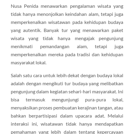
Nusa Penida menawarkan pengalaman wisata yang
tidak hanya menonjolkan keindahan alam, tetapi juga
memperkenalkan wisatawan pada kehidupan budaya
yang autentik. Banyak tur yang menawarkan paket
wisata yang tidak hanya mengajak pengunjung
menikmati pemandangan alam, tetapi juga
memperkenalkan mereka pada tradisi dan kehidupan
masyarakat lokal.
Salah satu cara untuk lebih dekat dengan budaya lokal
adalah dengan mengikuti tur budaya yang melibatkan
pengunjung dalam kegiatan sehari-hari masyarakat. Ini
bisa termasuk mengunjungi pura-pura lokal,
menyaksikan proses pembuatan kerajinan tangan, atau
bahkan berpartisipasi dalam upacara adat. Melalui
interaksi ini, wisatawan tidak hanya mendapatkan
pemahaman yang lebih dalam tentang kepercayaan