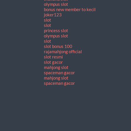
olympus slot
bonus new member to kecil
joker123
slot
slot
princess slot
olympus slot
slot
slot bonus 100
rajamahjong official
slot resmi
slot gacor
mahjong slot
spaceman gacor
mahjong slot
spaceman gacor