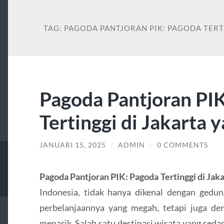
TAG:
PAGODA PANTJORAN PIK: PAGODA TER
Pagoda Pantjoran PI
Tertinggi di Jakarta
JANUARI 15, 2025
/
ADMIN
/
0 COMMENTS
Pagoda Pantjoran PIK: Pagoda Tertinggi di Ja
Indonesia, tidak hanya dikenal dengan gedun
perbelanjaannya yang megah, tetapi juga den
menarik. Salah satu destinasi wisata yang sed