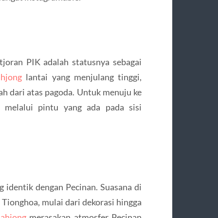
tjoran PIK adalah statusnya sebagai
hjong
lantai yang menjulang tinggi,
 dari atas pagoda. Untuk menuju ke
 melalui pintu yang ada pada sisi
g identik dengan Pecinan. Suasana di
 Tionghoa, mulai dari dekorasi hingga
mahjong
merasakan atmosfer Pecinan