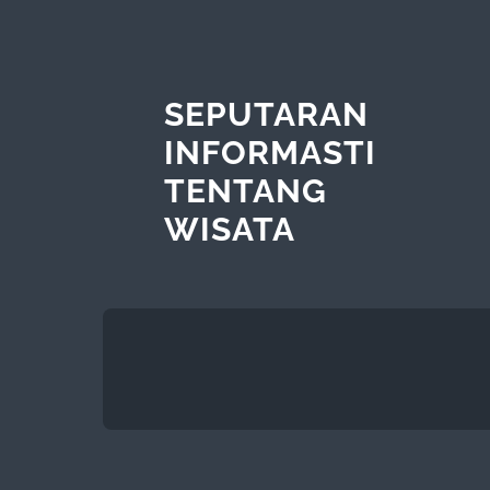
SEPUTARAN
INFORMASTI
TENTANG
WISATA