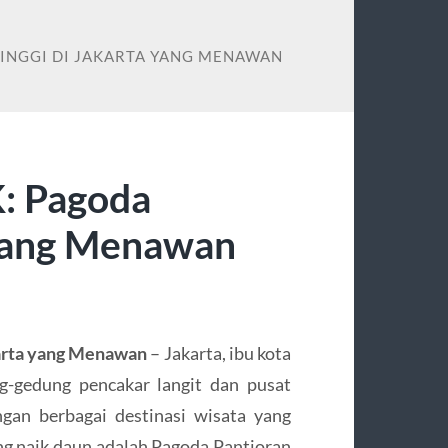
TINGGI DI JAKARTA YANG MENAWAN
K: Pagoda
 yang Menawan
karta yang Menawan
– Jakarta, ibu kota
g-gedung pencakar langit dan pusat
gan berbagai destinasi wisata yang
ang naik daun adalah Pagoda Pantjoran