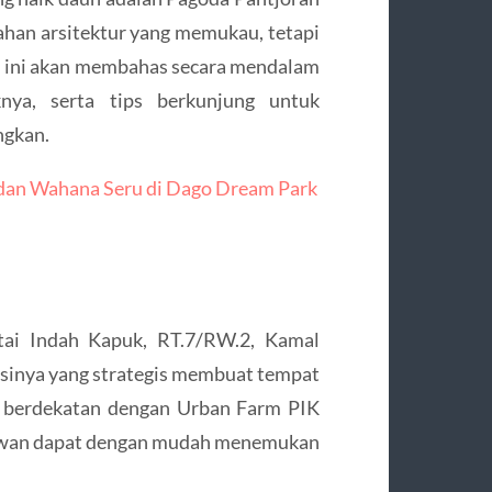
ahan arsitektur yang memukau, tetapi
kel ini akan membahas secara mendalam
nya, serta tips berkunjung untuk
ngkan.
dan Wahana Seru di Dago Dream Park
ntai Indah Kapuk, RT.7/RW.2, Kamal
asinya yang strategis membuat tempat
i berdekatan dengan Urban Farm PIK
tawan dapat dengan mudah menemukan