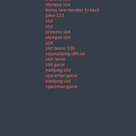
olympus slot
bonus new member to kecil
joker123
slot
slot
princess slot
olympus slot
slot
slot bonus 100
rajamahjong official
slot resmi
slot gacor
mahjong slot
spaceman gacor
mahjong slot
spaceman gacor