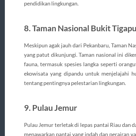
pendidikan lingkungan.
8. Taman Nasional Bukit Tigap
Meskipun agak jauh dari Pekanbaru, Taman Nas
yang patut dikunjungi. Taman nasional ini dik
fauna, termasuk spesies langka seperti orang
ekowisata yang dipandu untuk menjelajahi hut
tentang pentingnya pelestarian lingkungan.
9. Pulau Jemur
Pulau Jemur terletak di lepas pantai Riau dan d
menawarkan pantai yang indah dan perairan yan