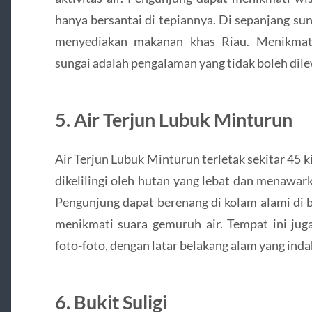
hanya bersantai di tepiannya. Di sepanjang sun
menyediakan makanan khas Riau. Menikmati
sungai adalah pengalaman yang tidak boleh dil
5. Air Terjun Lubuk Minturun
Air Terjun Lubuk Minturun terletak sekitar 45 ki
dikelilingi oleh hutan yang lebat dan menaw
Pengunjung dapat berenang di kolam alami di b
menikmati suara gemuruh air. Tempat ini jug
foto-foto, dengan latar belakang alam yang inda
6. Bukit Suligi