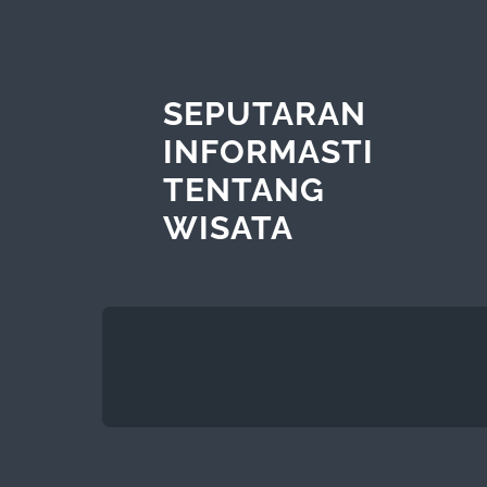
SEPUTARAN
INFORMASTI
TENTANG
WISATA