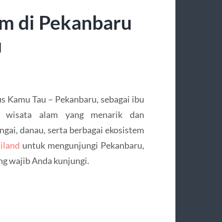
m di Pekanbaru
u
s Kamu Tau – Pekanbaru, sebagai ibu
i wisata alam yang menarik dan
ungai, danau, serta berbagai ekosistem
ailand
untuk mengunjungi Pekanbaru,
ng wajib Anda kunjungi.