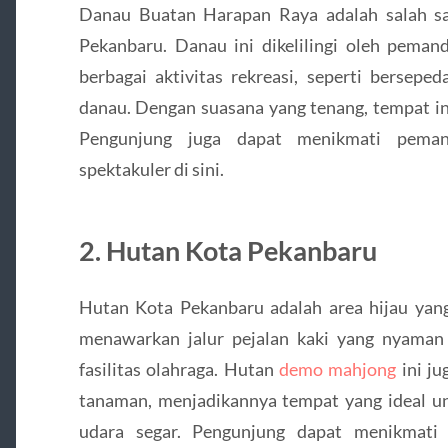
Danau Buatan Harapan Raya adalah salah sat
Pekanbaru. Danau ini dikelilingi oleh pem
berbagai aktivitas rekreasi, seperti bersepe
danau. Dengan suasana yang tenang, tempat ini
Pengunjung juga dapat menikmati pema
spektakuler di sini.
2. Hutan Kota Pekanbaru
Hutan Kota Pekanbaru adalah area hijau yang 
menawarkan jalur pejalan kaki yang nyaman 
fasilitas olahraga. Hutan
demo mahjong
ini ju
tanaman, menjadikannya tempat yang ideal un
udara segar. Pengunjung dapat menikmati 