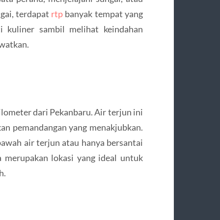
gai, terdapat
rtp
banyak tempat yang
 kuliner sambil melihat keindahan
ewatkan.
lometer dari Pekanbaru. Air terjun ini
arkan pemandangan yang menakjubkan.
awah air terjun atau hanya bersantai
a merupakan lokasi yang ideal untuk
h.