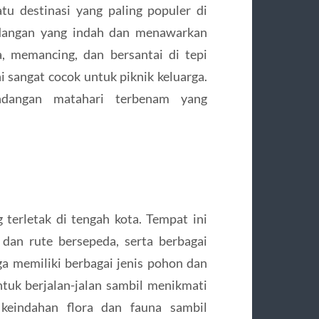
u destinasi yang paling populer di
andangan yang indah dan menawarkan
da, memancing, dan bersantai di tepi
 sangat cocok untuk piknik keluarga.
ndangan matahari terbenam yang
terletak di tengah kota. Tempat ini
dan rute bersepeda, serta berbagai
ga memiliki berbagai jenis pohon dan
tuk berjalan-jalan sambil menikmati
keindahan flora dan fauna sambil