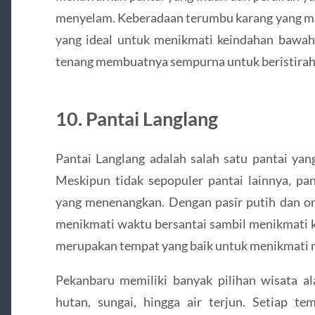
menyelam. Keberadaan terumbu karang yang mas
yang ideal untuk menikmati keindahan bawah l
tenang membuatnya sempurna untuk beristiraha
10. Pantai Langlang
Pantai Langlang adalah salah satu pantai yang
Meskipun tidak sepopuler pantai lainnya, pa
yang menenangkan. Dengan pasir putih dan o
menikmati waktu bersantai sambil menikmati kul
merupakan tempat yang baik untuk menikmati m
Pekanbaru memiliki banyak pilihan wisata al
hutan, sungai, hingga air terjun. Setiap 