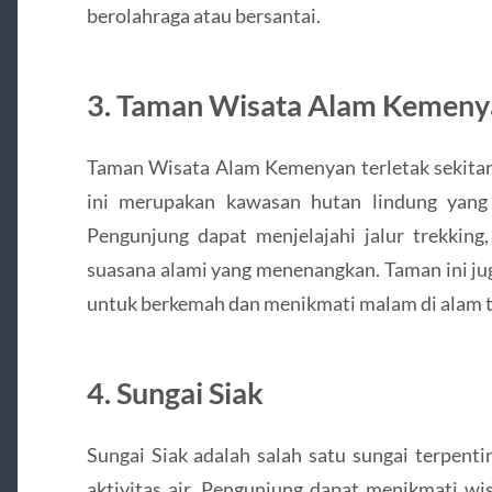
berolahraga atau bersantai.
3. Taman Wisata Alam Kemeny
Taman Wisata Alam Kemenyan terletak sekitar
ini merupakan kawasan hutan lindung yang
Pengunjung dapat menjelajahi jalur trekkin
suasana alami yang menenangkan. Taman ini ju
untuk berkemah dan menikmati malam di alam 
4. Sungai Siak
Sungai Siak adalah salah satu sungai terpent
aktivitas air. Pengunjung dapat menikmati wis