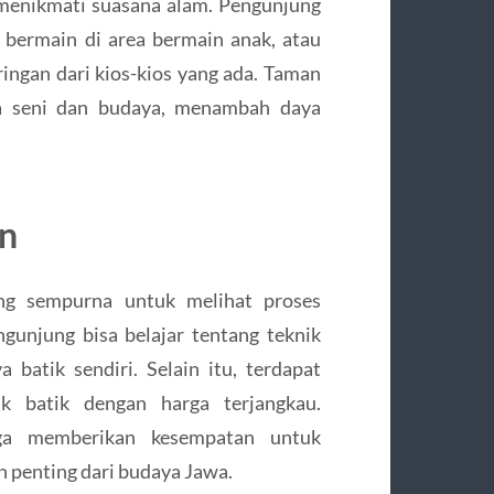
 menikmati suasana alam. Pengunjung
 bermain di area bermain anak, atau
ingan dari kios-kios yang ada. Taman
ara seni dan budaya, menambah daya
n
g sempurna untuk melihat proses
ngunjung bisa belajar tentang teknik
batik sendiri. Selain itu, terdapat
k batik dengan harga terjangkau.
ga memberikan kesempatan untuk
 penting dari budaya Jawa.