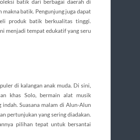
eksi batik dari berbagai daerah di
an makna batik. Pengunjung juga dapat
i produk batik berkualitas tinggi.
ni menjadi tempat edukatif yang seru
uler di kalangan anak muda. Di sini,
nan khas Solo, bermain alat musik
ng indah. Suasana malam di Alun-Alun
dan pertunjukan yang sering diadakan.
annya pilihan tepat untuk bersantai