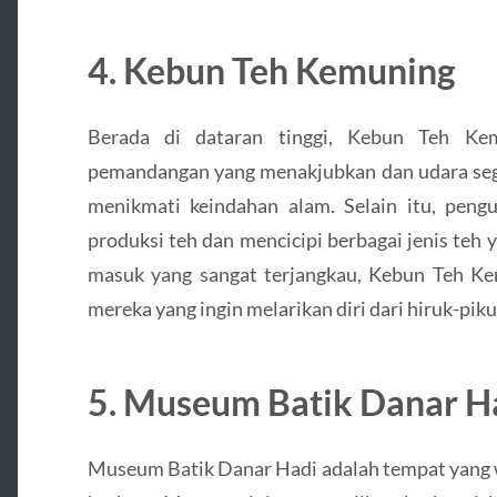
4.
Kebun Teh Kemuning
Berada di dataran tinggi, Kebun Teh K
pemandangan yang menakjubkan dan udara segar
menikmati keindahan alam. Selain itu, pengu
produksi teh dan mencicipi berbagai jenis teh 
masuk yang sangat terjangkau, Kebun Teh Kem
mereka yang ingin melarikan diri dari hiruk-piku
5.
Museum Batik Danar H
Museum Batik Danar Hadi adalah tempat yang wa