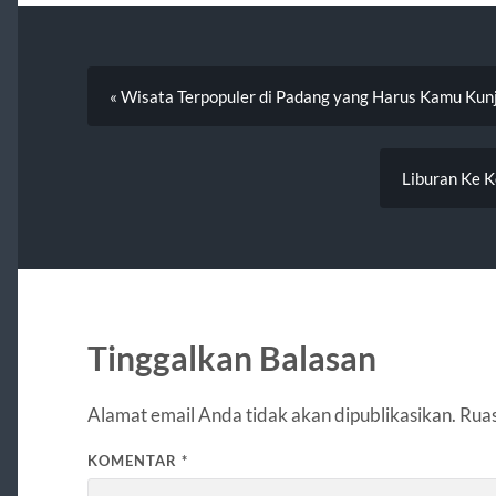
« Wisata Terpopuler di Padang yang Harus Kamu Kun
Liburan Ke K
Tinggalkan Balasan
Alamat email Anda tidak akan dipublikasikan.
Ruas
KOMENTAR
*