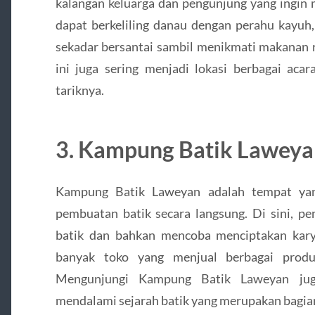
kalangan keluarga dan pengunjung yang ingin
dapat berkeliling danau dengan perahu kayuh,
sekadar bersantai sambil menikmati makanan r
ini juga sering menjadi lokasi berbagai ac
tariknya.
3.
Kampung Batik Laweya
Kampung Batik Laweyan adalah tempat yan
pembuatan batik secara langsung. Di sini, pe
batik dan bahkan mencoba menciptakan karya 
banyak toko yang menjual berbagai produ
Mengunjungi Kampung Batik Laweyan ju
mendalami sejarah batik yang merupakan bagian