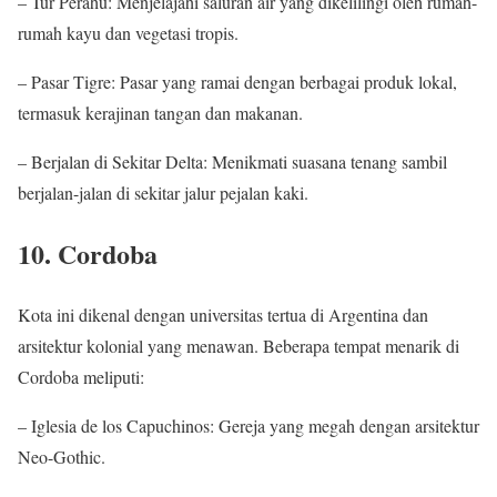
– Tur Perahu: Menjelajahi saluran air yang dikelilingi oleh rumah-
rumah kayu dan vegetasi tropis.
– Pasar Tigre: Pasar yang ramai dengan berbagai produk lokal,
termasuk kerajinan tangan dan makanan.
– Berjalan di Sekitar Delta: Menikmati suasana tenang sambil
berjalan-jalan di sekitar jalur pejalan kaki.
10. Cordoba
Kota ini dikenal dengan universitas tertua di Argentina dan
arsitektur kolonial yang menawan. Beberapa tempat menarik di
Cordoba meliputi:
– Iglesia de los Capuchinos: Gereja yang megah dengan arsitektur
Neo-Gothic.