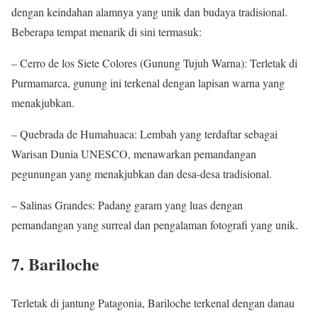
dengan keindahan alamnya yang unik dan budaya tradisional.
Beberapa tempat menarik di sini termasuk:
– Cerro de los Siete Colores (Gunung Tujuh Warna): Terletak di
Purmamarca, gunung ini terkenal dengan lapisan warna yang
menakjubkan.
– Quebrada de Humahuaca: Lembah yang terdaftar sebagai
Warisan Dunia UNESCO, menawarkan pemandangan
pegunungan yang menakjubkan dan desa-desa tradisional.
– Salinas Grandes: Padang garam yang luas dengan
pemandangan yang surreal dan pengalaman fotografi yang unik.
7. Bariloche
Terletak di jantung Patagonia, Bariloche terkenal dengan danau