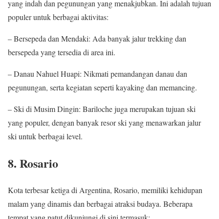
yang indah dan pegunungan yang menakjubkan. Ini adalah tujuan
populer untuk berbagai aktivitas:
– Bersepeda dan Mendaki: Ada banyak jalur trekking dan
bersepeda yang tersedia di area ini.
– Danau Nahuel Huapi: Nikmati pemandangan danau dan
pegunungan, serta kegiatan seperti kayaking dan memancing.
– Ski di Musim Dingin: Bariloche juga merupakan tujuan ski
yang populer, dengan banyak resor ski yang menawarkan jalur
ski untuk berbagai level.
8. Rosario
Kota terbesar ketiga di Argentina, Rosario, memiliki kehidupan
malam yang dinamis dan berbagai atraksi budaya. Beberapa
tempat yang patut dikunjungi di sini termasuk: