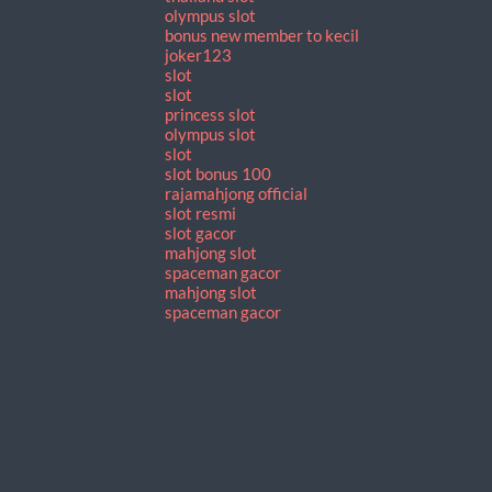
olympus slot
bonus new member to kecil
joker123
slot
slot
princess slot
olympus slot
slot
slot bonus 100
rajamahjong official
slot resmi
slot gacor
mahjong slot
spaceman gacor
mahjong slot
spaceman gacor