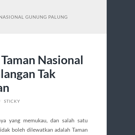
 NASIONAL GUNUNG PALUNG
 Taman Nasional
langan Tak
an
/
STICKY
nya yang memukau, dan salah satu
idak boleh dilewatkan adalah Taman