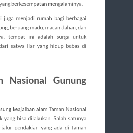
n yang berkesempatan mengalaminya.
i juga menjadi rumah bagi berbagai
gkong, beruang madu, macan dahan, dan
wa, tempat ini adalah surga untuk
i satwa liar yang hidup bebas di
an Nasional Gunung
gsung keajaiban alam Taman Nasional
k yang bisa dilakukan. Salah satunya
r-jalur pendakian yang ada di taman