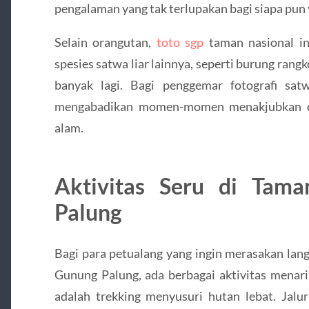
pengalaman yang tak terlupakan bagi siapa pu
Selain orangutan,
toto sgp
taman nasional in
spesies satwa liar lainnya, seperti burung ran
banyak lagi. Bagi penggemar fotografi sat
mengabadikan momen-momen menakjubkan dar
alam.
Aktivitas Seru di Tam
Palung
Bagi para petualang yang ingin merasakan lan
Gunung Palung, ada berbagai aktivitas menari
adalah trekking menyusuri hutan lebat. Jalu