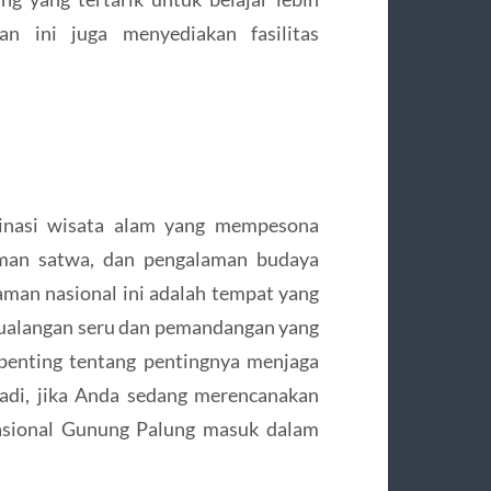
an ini juga menyediakan fasilitas
inasi wisata alam yang mempesona
aman satwa, dan pengalaman budaya
taman nasional ini adalah tempat yang
tualangan seru dan pemandangan yang
 penting tentang pentingnya menjaga
Jadi, jika Anda sedang merencanakan
Nasional Gunung Palung masuk dalam