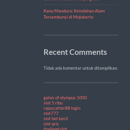
Ranu Manduro: Keindahan Alam
Tersembunyi di Mojokerto
Recent Comments
Tidak ada komentar untuk ditampilkan.
gates of olympus 1000
slot 5 ribu
rajascatter88 login
slot777
slot bet kecil
slot qris
thailand slot