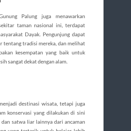
 Gunung Palung juga menawarkan
kitar taman nasional ini, terdapat
masyarakat Dayak. Pengunjung dapat
r tentang tradisi mereka, dan melihat
upakan kesempatan yang baik untuk
ih sangat dekat dengan alam.
njadi destinasi wisata, tetapi juga
m konservasi yang dilakukan di sini
 dan satwa liar lainnya dari ancaman
ng yang tertarik untuk belajar lebih