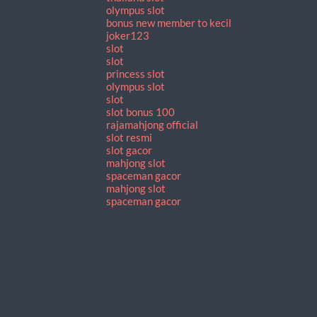
olympus slot
bonus new member to kecil
joker123
slot
slot
princess slot
olympus slot
slot
slot bonus 100
rajamahjong official
slot resmi
slot gacor
mahjong slot
spaceman gacor
mahjong slot
spaceman gacor