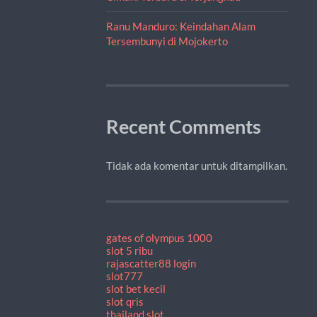
Ranu Manduro: Keindahan Alam
Tersembunyi di Mojokerto
Recent Comments
Tidak ada komentar untuk ditampilkan.
gates of olympus 1000
slot 5 ribu
rajascatter88 login
slot777
slot bet kecil
slot qris
thailand slot