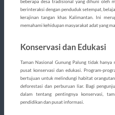
beberapa desa tradisional yang dihuni oleh 
berinteraksi dengan penduduk setempat, belaja
kerajinan tangan khas Kalimantan. Ini mer
memahami kehidupan masyarakat adat yang mas
Konservasi dan Edukasi
Taman Nasional Gunung Palung tidak hanya me
pusat konservasi dan edukasi. Program-progra
bertujuan untuk melindungi habitat orangutan
deforestasi dan perburuan liar. Bagi pengunju
dalam tentang pentingnya konservasi, tam
pendidikan dan pusat informasi.