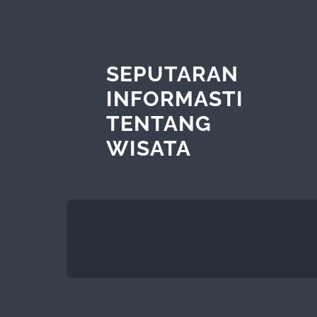
SEPUTARAN
INFORMASTI
TENTANG
WISATA