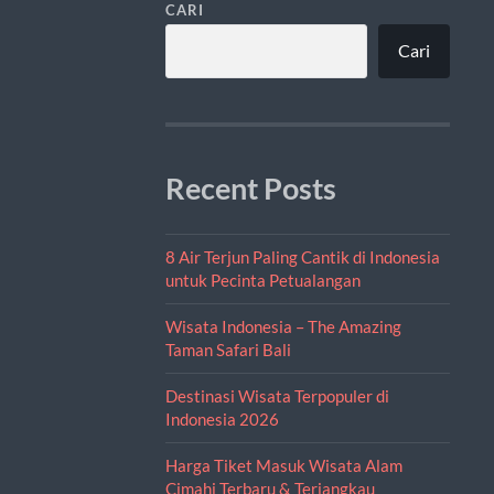
CARI
Cari
Recent Posts
8 Air Terjun Paling Cantik di Indonesia
untuk Pecinta Petualangan
Wisata Indonesia – The Amazing
Taman Safari Bali
Destinasi Wisata Terpopuler di
Indonesia 2026
Harga Tiket Masuk Wisata Alam
Cimahi Terbaru & Terjangkau