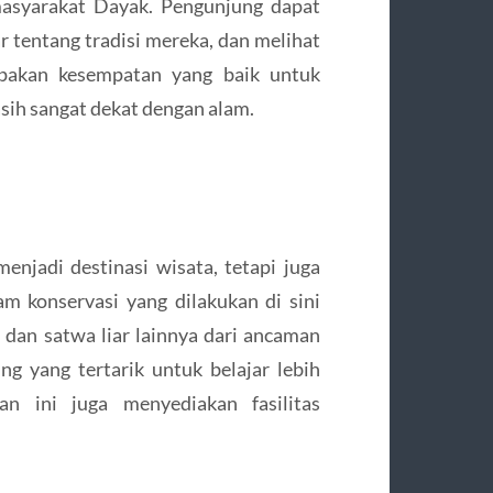
masyarakat Dayak. Pengunjung dapat
r tentang tradisi mereka, dan melihat
upakan kesempatan yang baik untuk
ih sangat dekat dengan alam.
njadi destinasi wisata, tetapi juga
m konservasi yang dilakukan di sini
 dan satwa liar lainnya dari ancaman
ng yang tertarik untuk belajar lebih
an ini juga menyediakan fasilitas