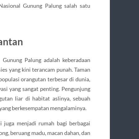
 Nasional Gunung Palung salah satu
antan
l Gunung Palung adalah keberadaan
ies yang kini terancam punah. Taman
populasi orangutan terbesar di dunia,
vasi yang sangat penting. Pengunjung
tan liar di habitat aslinya, sebuah
n yang berkesempatan mengalaminya.
i juga menjadi rumah bagi berbagai
gkong, beruang madu, macan dahan, dan