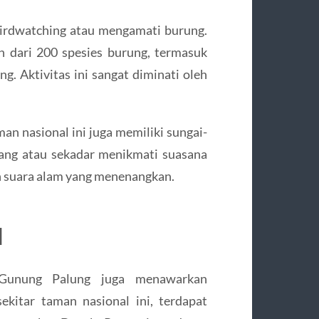
birdwatching atau mengamati burung.
 dari 200 spesies burung, termasuk
g. Aktivitas ini sangat diminati oleh
man nasional ini juga memiliki sungai-
nang atau sekadar menikmati suasana
n suara alam yang menenangkan.
l
 Gunung Palung juga menawarkan
kitar taman nasional ini, terdapat