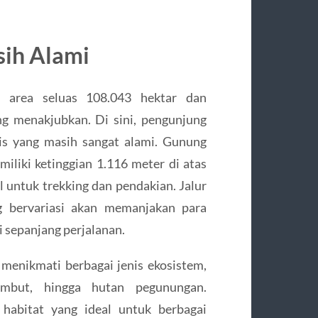
ih Alami
area seluas 108.043 hektar dan
 menakjubkan. Di sini, pengunjung
is yang masih sangat alami. Gunung
miliki ketinggian 1.116 meter di atas
 untuk trekking dan pendakian. Jalur
 bervariasi akan memanjakan para
sepanjang perjalanan.
 menikmati berbagai jenis ekosistem,
mbut, hingga hutan pegunungan.
habitat yang ideal untuk berbagai