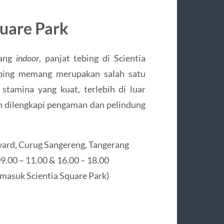
quare Park
yang
indoor
, panjat tebing di Scientia
ebing memang merupakan salah satu
tamina yang kuat, terlebih di luar
n dilengkapi pengaman dan pelindung
evard, Curug Sangereng, Tangerang
9.00 – 11.00 & 16.00 – 18.00
masuk Scientia Square Park)