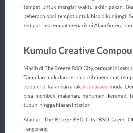
tempat untuk mengisi waktu akhir pekan. Be
beberapa opsi tempat untuk bisa dikunjungi. 
tempat, cek tempat menarik di Alam Sutera dan s
Kumulo Creative Compou
Masih di The Breeze BSD City, tempat ini sempat
Tampilan unik dan serba putih membuat tempat 
populer di kalangan anak
slot garansi
muda. Deng
bisa membeli makanan, minuman, keramik, t
tubuh, hingga hiasan interior.
Alamat: The Breeze BSD City, BSD Green Off
Tangerang