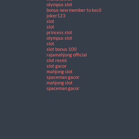
olympus slot
bonus new member to kecil
joker123
slot
slot
princess slot
olympus slot
slot
slot bonus 100
rajamahjong official
slot resmi
slot gacor
mahjong slot
spaceman gacor
mahjong slot
spaceman gacor