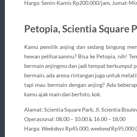
Harga: Senin-Kamis Rp200.000/jam, Jumat-Mi
Petopia, Scientia Square 
Kamu pemilik anjing dan sedang bingung me
hewan peliharaanmu? Bisa ke Petopia, nih! Tem
bermain anjingmu dan jadi tempat berkumpul pa
bermain, ada arena rintangan juga untuk melati
tapi mau bermain dengan anjing? Ada beberapa
kamu ajak main dan berfoto, kok.
Alamat: Scientia Square Park, Jl. Scientia Boul
Operasional: 08.00 – 10.00 & 16.00 – 18.00
Harga:
Weekdays
Rp45.000,
weekend
Rp95.000 (