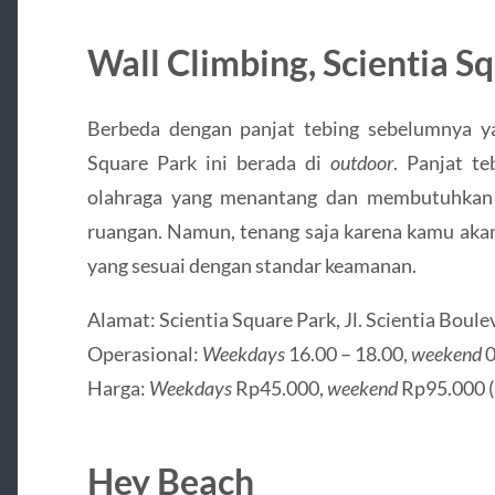
Wall Climbing, Scientia S
Berbeda dengan panjat tebing sebelumnya 
Square Park ini berada di
outdoor
. Panjat t
olahraga yang menantang dan membutuhkan s
ruangan. Namun, tenang saja karena kamu aka
yang sesuai dengan standar keamanan.
Alamat: Scientia Square Park, Jl. Scientia Boul
Operasional:
Weekdays
16.00 – 18.00,
weekend
0
Harga:
Weekdays
Rp45.000,
weekend
Rp95.000 (
Hey Beach