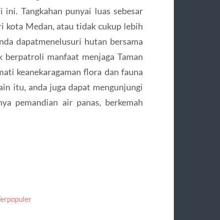
i ini. Tangkahan punyai luas sebesar
ri kota Medan, atau tidak cukup lebih
anda dapatmenelusuri hutan bersama
k berpatroli manfaat menjaga Taman
mati keanekaragaman flora dan fauna
lain itu, anda juga dapat mengunjungi
tnya pemandian air panas, berkemah
Terpopuler