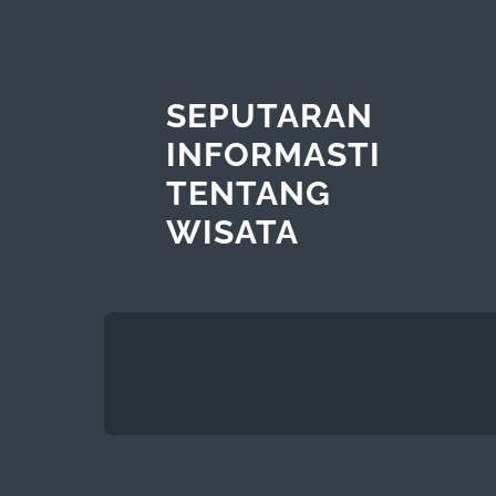
SEPUTARAN
INFORMASTI
TENTANG
WISATA