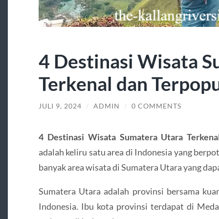
4 Destinasi Wisata S
Terkenal dan Terpopu
JULI 9, 2024
/
ADMIN
/
0 COMMENTS
4 Destinasi Wisata Sumatera Utara Terkena
adalah keliru satu area di Indonesia yang berpot
banyak area wisata di Sumatera Utara yang dapa
Sumatera Utara adalah provinsi bersama kuan
Indonesia. Ibu kota provinsi terdapat di Med