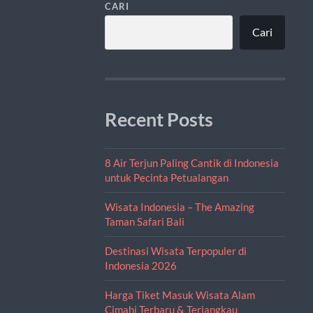
CARI
Cari
Recent Posts
8 Air Terjun Paling Cantik di Indonesia
untuk Pecinta Petualangan
Wisata Indonesia – The Amazing
Taman Safari Bali
Destinasi Wisata Terpopuler di
Indonesia 2026
Harga Tiket Masuk Wisata Alam
Cimahi Terbaru & Terjangkau