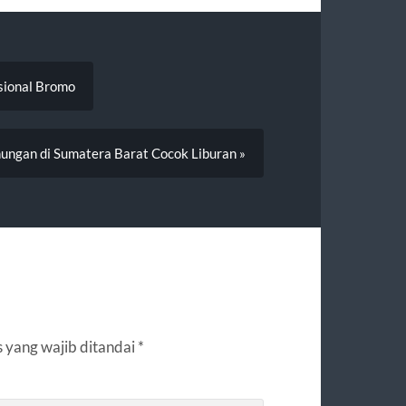
sional Bromo
ungan di Sumatera Barat Cocok Liburan »
 yang wajib ditandai
*