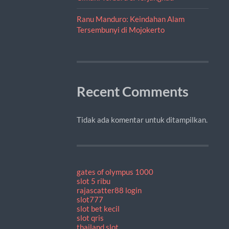
Ranu Manduro: Keindahan Alam
Tersembunyi di Mojokerto
Recent Comments
Tidak ada komentar untuk ditampilkan.
gates of olympus 1000
slot 5 ribu
rajascatter88 login
slot777
slot bet kecil
slot qris
thailand slot