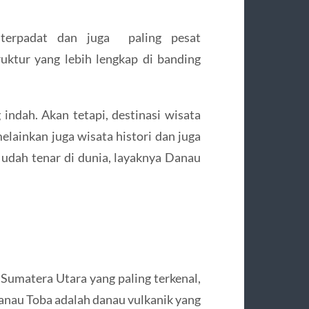
 terpadat dan juga paling pesat
uktur yang lebih lengkap di banding
indah. Akan tetapi, destinasi wisata
elainkan juga wisata histori dan juga
udah tenar di dunia, layaknya Danau
 Sumatera Utara yang paling terkenal,
Danau Toba adalah danau vulkanik yang