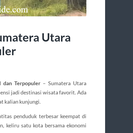
umatera Utara
ler
l dan Terpopuler
– Sumatera Utara
ensi jadi destinasi wisata favorit. Ada
t kalian kunjungi.
titas penduduk terbesar keempat di
an, keliru satu kota bersama ekonomi