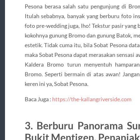
Pesona berasa salah satu pengunjung di Brom
Itulah sebabnya, banyak yang berburu foto ins
foto pre-wedding juga, lho! Tekstur pasir yang
kokohnya gunung Bromo dan gunung Batok, men
estetik. Tidak cuma itu, bila Sobat Pesona datan
maka Sobat Pesona dapat merasakan sensasi aw
Kaldera Bromo turun menyentuh hamparan 
Bromo. Seperti bermain di atas awan! Jangan
keren ini ya, Sobat Pesona.
Baca Juga :
https://the-kallangriverside.com
3. Berburu Panorama Sunr
Bukit Mentigen, Penanja