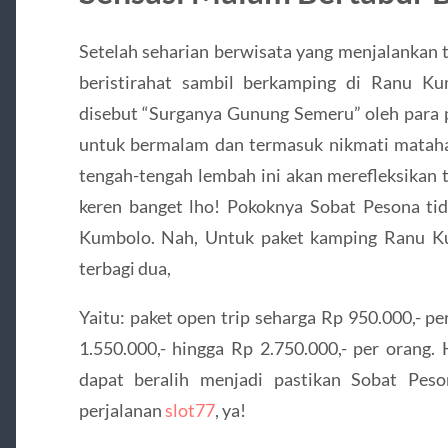
Setelah seharian berwisata yang menjalankan 
beristirahat sambil berkamping di Ranu 
disebut “Surganya Gunung Semeru” oleh para p
untuk bermalam dan termasuk nikmati matahari
tengah-tengah lembah ini akan merefleksikan 
keren banget lho! Pokoknya Sobat Pesona ti
Kumbolo. Nah, Untuk paket kamping Ranu K
terbagi dua,
Yaitu: paket open trip seharga Rp 950.000,- pe
1.550.000,- hingga Rp 2.750.000,- per orang. 
dapat beralih menjadi pastikan Sobat Pes
perjalanan
slot77
, ya!