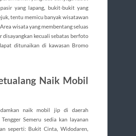
asir yang lapang, bukit-bukit yang
 sejuk, tentu memicu banyak wisatawan
 Area wisata yang membentang seluas
 disayangkan kecuali sebatas berfoto
g dapat ditunaikan di kawasan Bromo
etualang Naik Mobil
damkan naik mobil jip di daerah
 Tengger Semeru sedia kan layanan
an seperti: Bukit Cinta, Widodaren,