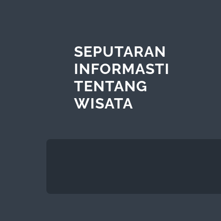
SEPUTARAN
INFORMASTI
TENTANG
WISATA