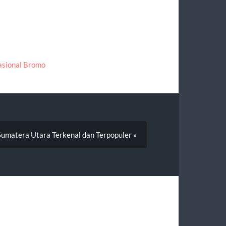
asional Bromo
Sumatera Utara Terkenal dan Terpopuler »