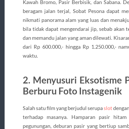
Kawah Bromo, Pasir Berbisik, dan Sabana. De
beragam jalan terjal, Sobat Pesona dapat me
nikmati panorama alam yang luas dan menakjub
bila tidak dapat mengendarai jip, sebab akan 
dan memandu jalan yang aman dilewati. Kisaran
dari Rp 600.000,- hingga Rp 1.250.000,- nam
waktu.
2. Menyusuri Eksotisme P
Berburu Foto Instagenik
Salah satu film yang berjudul serupa
slot
dengan
terhadap masanya. Hamparan pasir hitam
pegunungan, deburan pasir yang bertiup sambi