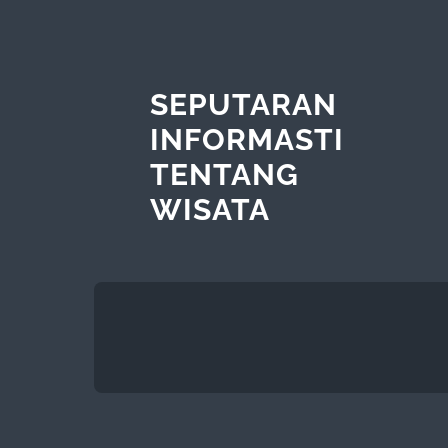
SEPUTARAN
INFORMASTI
TENTANG
WISATA