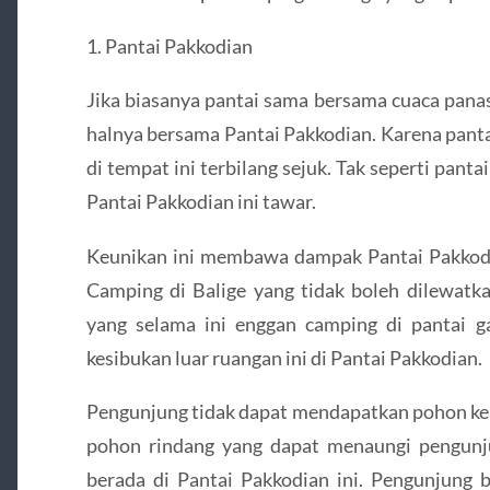
1. Pantai Pakkodian
Jika biasanya pantai sama bersama cuaca panas 
halnya bersama Pantai Pakkodian. Karena pantai
di tempat ini terbilang sejuk. Tak seperti pantai
Pantai Pakkodian ini tawar.
Keunikan ini membawa dampak Pantai Pakkodi
Camping di Balige yang tidak boleh dilewatk
yang selama ini enggan camping di pantai ga
kesibukan luar ruangan ini di Pantai Pakkodian.
Pengunjung tidak dapat mendapatkan pohon kel
pohon rindang yang dapat menaungi pengunju
berada di Pantai Pakkodian ini. Pengunjung