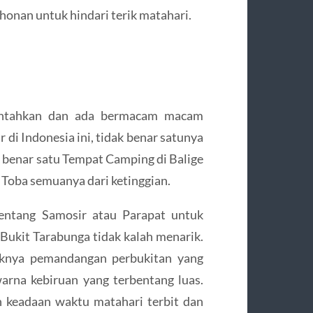
ohonan untuk hindari terik matahari.
antahkan dan ada bermacam macam
 di Indonesia ini, tidak benar satunya
 benar satu Tempat Camping di Balige
 Toba semuanya dari ketinggian.
entang Samosir atau Parapat untuk
 Bukit Tarabunga tidak kalah menarik.
loknya pemandangan perbukitan yang
rna kebiruan yang terbentang luas.
 keadaan waktu matahari terbit dan