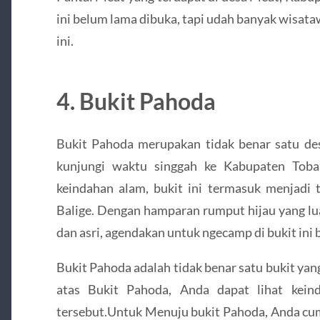
ini belum lama dibuka, tapi udah banyak wisata
ini.
4. Bukit Pahoda
Bukit Pahoda merupakan tidak benar satu des
kunjungi waktu singgah ke Kabupaten Toba
keindahan alam, bukit ini termasuk menjadi 
Balige. Dengan hamparan rumput hijau yang lua
dan asri, agendakan untuk ngecamp di bukit ini
Bukit Pahoda adalah tidak benar satu bukit yan
atas Bukit Pahoda, Anda dapat lihat kein
tersebut.Untuk Menuju bukit Pahoda, Anda cu