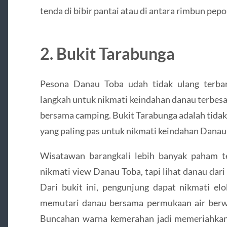
tenda di bibir pantai atau di antara rimbun pep
2. Bukit Tarabunga
Pesona Danau Toba udah tidak ulang terb
langkah untuk nikmati keindahan danau terbesar
bersama camping. Bukit Tarabunga adalah tidak
yang paling pas untuk nikmati keindahan Danau
Wisatawan barangkali lebih banyak paham t
nikmati view Danau Toba, tapi lihat danau dari
Dari bukit ini, pengunjung dapat nikmati e
memutari danau bersama permukaan air berwa
Buncahan warna kemerahan jadi memeriahkan