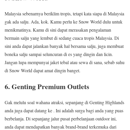
Malaysia sebenarnya beriklim tropis, tetapi kata siapa di Malaysia
gak ada salju. Ada, kok. Kamu perlu ke Snow World dulu untuk
menikmatinya. Kamu di sini dapat merasakan pengalaman
bermain salju yang lembut di sedang cuaca tropis Malaysia. Di
sini anda dapat jalankan banyak hal bersama salju, juga membuat
boneka salju sampai seluncuran di es yang dingin dan licin.
Jangan lupa mempunyai jaket tebal atau sewa di sana, sebab suhu
di Snow World dapat amat dingin banget.
6. Genting Premium Outlets
Gak melulu soal wahana atraksi, sepanjang di Genting Highlands
anda juga dapat datang ke . Ini adalah surga bagi anda yang puas
berbelanja. Di sepanjang jalur pusat perbelanjaan outdoor ini,
anda dapat mendapatkan banyak brand-brand terkemuka dari