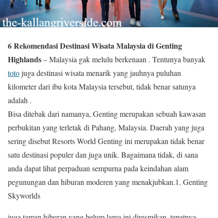
6 Rekomendasi Destinasi Wisata Malaysia di Genting
Highlands
– Malaysia gak melulu berkenaan . Tentunya banyak
toto
juga destinasi wisata menarik yang jauhnya puluhan
kilometer dari ibu kota Malaysia tersebut, tidak benar satunya
adalah .
Bisa ditebak dari namanya, Genting merupakan sebuah kawasan
perbukitan yang terletak di Pahang, Malaysia. Daerah yang juga
sering disebut Resorts World Genting ini merupakan tidak benar
satu destinasi populer dan juga unik. Bagaimana tidak, di sana
anda dapat lihat perpaduan sempurna pada keindahan alam
pegunungan dan hiburan moderen yang menakjubkan.1. Genting
Skyworlds
juga taman hiburan yang belum lama ini diresmikan, tepatnya